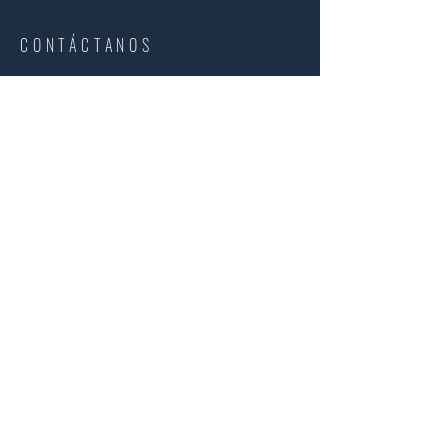
CONTÁCTANOS
Nombre
Apellido
WhatsApp
Email
Me interesa:
Comprar
Rentar
Otro